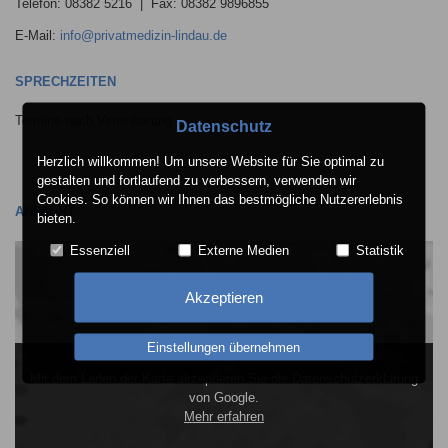
Telefon: 08382 5216 | Fax: 08382 9896855
E-Mail:
info@privatmedizin-lindau.de
SPRECHZEITEN
Termine nach Vereinbarung.
Datenschutz
Herzlich willkommen! Um unsere Website für Sie optimal zu
gestalten und fortlaufend zu verbessern, verwenden wir
Cookies. So können wir Ihnen das bestmögliche Nutzererlebnis
ANFAHRT
bieten.
Essenziell
Externe Medien
Statistik
Akzeptieren
Einstellungen übernehmen
Mit dem Laden der Karte akzeptieren Sie die Datenschutzerklärung
von Google.
Mehr erfahren