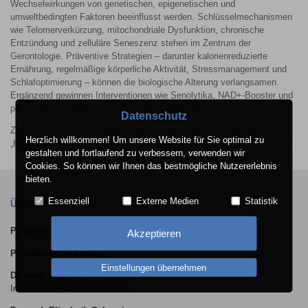
Wechselwirkungen von genetischen, epigenetischen und
umweltbedingten Faktoren beeinflusst werden. Schlüsselmechanismen
wie Telomerverkürzung, mitochondriale Dysfunktion, chronische
Entzündung und zelluläre Seneszenz stehen im Zentrum der
Gerontologie. Präventive Strategien – darunter kalorienreduzierte
Ernährung, regelmäßige körperliche Aktivität, Stressmanagement und
Schlafoptimierung – können die biologische Alterung verlangsamen.
Ergänzend gewinnen Interventionen wie Senolytika, NAD+-Booster und
personalisierte Medizin zunehmend an Bedeutung.
Datenschutz
Ziel ist nicht nur ein längeres Leben, sondern die Maximierung der
Herzlich willkommen! Um unsere Website für Sie optimal zu
„Healthspan“ – der Jahre in guter körperlicher und geistiger Verfassung.
gestalten und fortlaufend zu verbessern, verwenden wir
Cookies. So können wir Ihnen das bestmögliche Nutzererlebnis
bieten.
Essenziell
Externe Medien
Statistik
ÜBER UNS
Privatmedizin Lindau
Akzeptieren
Privatärztliche Praxis
Einstellungen übernehmen
Dr. med. Klaus Müller
Internist & Präventivmediziner