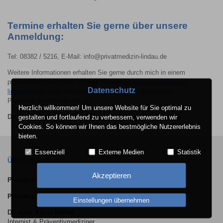
Termine erhalten Sie gerne über unsere
Anmeldung:
Tel: 08382 / 5216, E-Mail: info@privatmedizin-lindau.de
Weitere Informationen erhalten Sie gerne durch mich in einem
persönlichen Gespräch. Unsere Homepage
www.privatmedizin-
Datenschutz
lindau.de
informiert Sie zusätzlich über unser allgemeines
Präventionsprogramm für Sie.
Herzlich willkommen! Um unsere Website für Sie optimal zu
gestalten und fortlaufend zu verbessern, verwenden wir
Dr. med. Klaus Müller und Dr. med. Elisabeth Scheuring
Cookies. So können wir Ihnen das bestmögliche Nutzererlebnis
bieten.
Essenziell
Externe Medien
Statistik
ÜBER UNS
Akzeptieren
Privatmedizin Lindau
Privatärztliche Praxis
Einstellungen übernehmen
Dr. med. Klaus Müller
Internist & Präventivmediziner